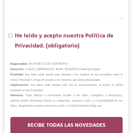
He leído y acepto nuestra
Política de
Privacidad.
(obligatorio)
Responsable:
IH SPORT CLUB DEPORTIVO
Domicilio:
CALLE LIBERTAD 83, 46340, REQUENA (Valencia) España
Finalidad:
Sus datos serán usados para informar a los usuarios de las novedades sobre el
evento Wineland Cycling de acuerdo a los intereses que hayan seleccionado.
Legitimación:
Sus datos serán tratados solo con su consentimiento, al marcar la casilla
mostrada en este formulario
Derechos:
Tiene derecho a solicitarnos acceder a sus datos, corregirlos o eliminarlos,
también puede solicitarnos limitar su tratamiento, oponerse a ello y a la portabilidad de sus
datos, dirigiéndose a nuestra dirección postal o a info@winelandcycling.com